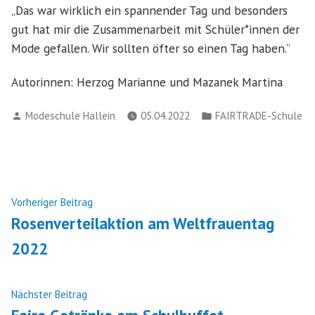
„Das war wirklich ein spannender Tag und besonders
gut hat mir die Zusammenarbeit mit Schüler*innen der
Mode gefallen. Wir sollten öfter so einen Tag haben.“
Autorinnen: Herzog Marianne und Mazanek Martina
Verfasst
Veröffentlicht
Modeschule Hallein
05.04.2022
FAIRTRADE-Schule
von
in
Beitragsnavigation
Nächster
Vorheriger Beitrag
Beitrag:
Rosenverteilaktion am Weltfrauentag
2022
Vorheriger
Nächster Beitrag
Beitrag: