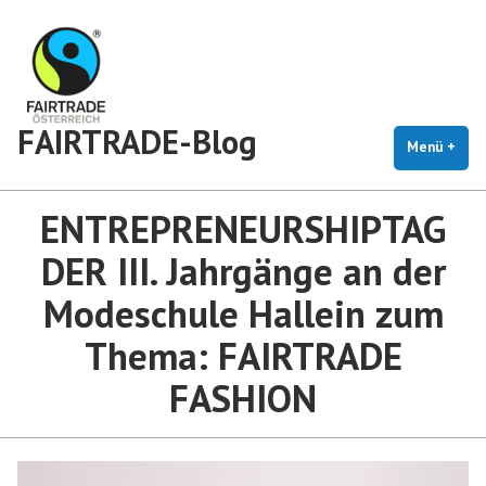
Zum
Inhalt
springen
FAIRTRADE-Blog
Menü
+
auf
zug
ENTREPRENEURSHIPTAG
DER III. Jahrgänge an der
Modeschule Hallein zum
Thema: FAIRTRADE
FASHION