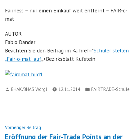
Fairness – nur einen Einkauf weit entfernt – FAIR-o-
mat
AUTOR
Fabio Dander
Beachten Sie den Beitrag im <a href="
Schüler stellen
„Fair-o-mat“ auf
„>Bezirksblatt Kufstein
Verfasst
Veröffentlicht
BHAK/BHAS Wörgl
12.11.2014
FAIRTRADE-Schule
von
in
Beitragsnavigation
Nächster
Vorheriger Beitrag
Beitrag:
Eröffnung der Fair-Trade Points an der