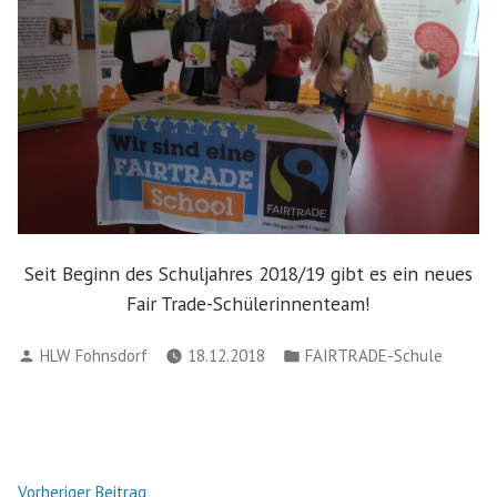
Seit Beginn des Schuljahres 2018/19 gibt es ein neues
Fair Trade-Schülerinnenteam!
Verfasst
Veröffentlicht
HLW Fohnsdorf
18.12.2018
FAIRTRADE-Schule
von
in
Beitragsnavigation
Nächster
Vorheriger Beitrag