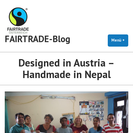
Zum
Inhalt
springen
FAIRTRADE-Blog
Menü
+
auf
zug
Designed in Austria –
Handmade in Nepal