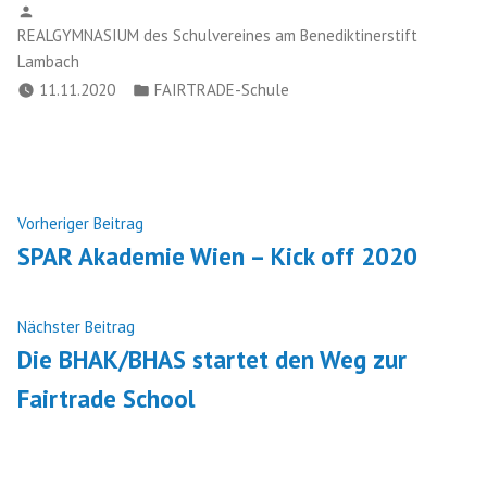
Verfasst
von
REALGYMNASIUM des Schulvereines am Benediktinerstift
Lambach
Veröffentlicht
11.11.2020
FAIRTRADE-Schule
in
Beitragsnavigation
Nächster
Vorheriger Beitrag
Beitrag:
SPAR Akademie Wien – Kick off 2020
Vorheriger
Nächster Beitrag
Beitrag:
Die BHAK/BHAS startet den Weg zur
Fairtrade School