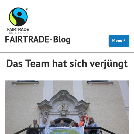
Zum
Inhalt
springen
FAIRTRADE-Blog
Menü
+
auf
zug
Das Team hat sich verjüngt