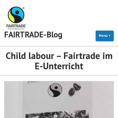
Zum
Inhalt
springen
FAIRTRADE-Blog
Menü
+
auf
zug
Child labour – Fairtrade im
E-Unterricht