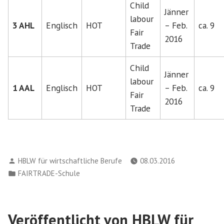
Child
Jänner
labour
3 AHL
Englisch
HOT
– Feb.
ca. 9
Fair
2016
Trade
Child
Jänner
labour
1 AAL
Englisch
HOT
– Feb.
ca. 9
Fair
2016
Trade
Verfasst
HBLW für wirtschaftliche Berufe
08.03.2016
von
Veröffentlicht
FAIRTRADE-Schule
in
Veröffentlicht von HBLW für