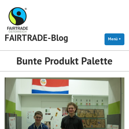
Zum
Inhalt
springen
FAIRTRADE-Blog
Menü
+
auf
zug
Bunte Produkt Palette