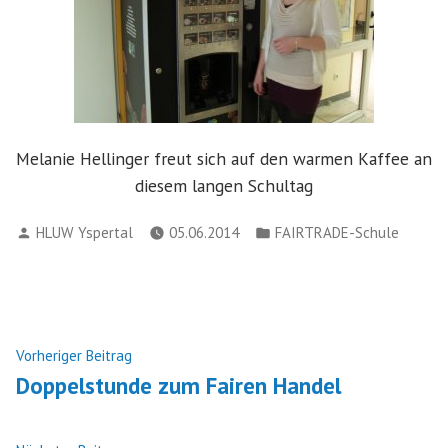
Melanie Hellinger freut sich auf den warmen Kaffee an
diesem langen Schultag
Verfasst
Veröffentlicht
HLUW Yspertal
05.06.2014
FAIRTRADE-Schule
von
in
Beitragsnavigation
Nächster
Vorheriger Beitrag
Beitrag:
Doppelstunde zum Fairen Handel