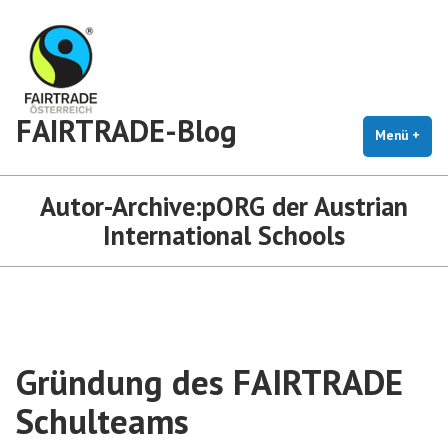
Zum
Inhalt
springen
FAIRTRADE-Blog
Menü
+
auf
zug
Autor-Archive:
pORG der Austrian
International Schools
Gründung des FAIRTRADE
Schulteams