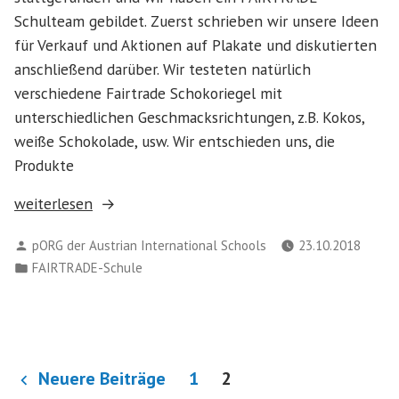
Schulteam gebildet. Zuerst schrieben wir unsere Ideen
für Verkauf und Aktionen auf Plakate und diskutierten
anschließend darüber. Wir testeten natürlich
verschiedene Fairtrade Schokoriegel mit
unterschiedlichen Geschmacksrichtungen, z.B. Kokos,
weiße Schokolade, usw. Wir entschieden uns, die
Produkte
„Gründung
weiterlesen
des
Verfasst
pORG der Austrian International Schools
23.10.2018
FAIRTRADE
von
Veröffentlicht
FAIRTRADE-Schule
Schulteams“
in
Seitennummerierung
Neuere Beiträge
1
2