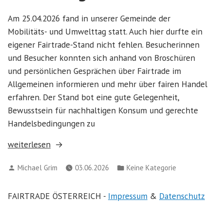
Am 25.04.2026 fand in unserer Gemeinde der
Mobilitäts- und Umwelttag statt. Auch hier durfte ein
eigener Fairtrade-Stand nicht fehlen. Besucherinnen
und Besucher konnten sich anhand von Broschüren
und persönlichen Gesprächen über Fairtrade im
Allgemeinen informieren und mehr über fairen Handel
erfahren. Der Stand bot eine gute Gelegenheit,
Bewusstsein für nachhaltigen Konsum und gerechte
Handelsbedingungen zu
„Fairtrade
weiterlesen
beim
Verfasst
Veröffentlicht
Michael Grim
03.06.2026
Keine Kategorie
Mobilitäts-
von
in
und
FAIRTRADE ÖSTERREICH -
Impressum
&
Datenschutz
Umwelttag
in