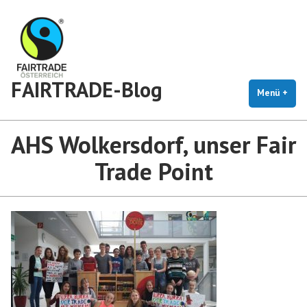
Zum
Inhalt
springen
FAIRTRADE-Blog
Menü
+
auf
zug
AHS Wolkersdorf, unser Fair
Trade Point