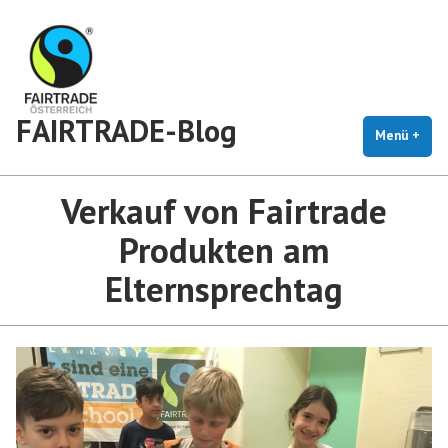
Zum
Inhalt
springen
FAIRTRADE-Blog
Menü
+
auf
zug
Verkauf von Fairtrade
Produkten am
Elternsprechtag