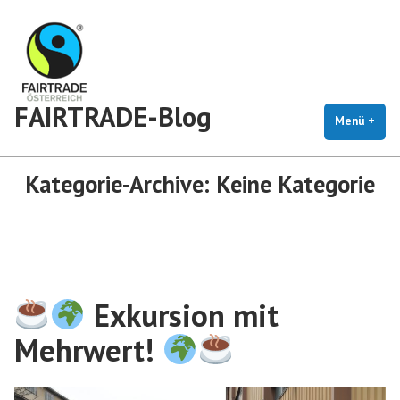
Zum
Inhalt
springen
FAIRTRADE-Blog
Menü
+
auf
zug
Kategorie-Archive:
Keine Kategorie
Exkursion mit
Mehrwert!