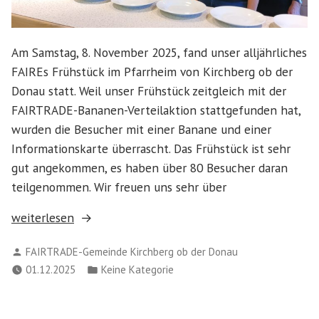
Am Samstag, 8. November 2025, fand unser alljährliches
FAIREs Frühstück im Pfarrheim von Kirchberg ob der
Donau statt. Weil unser Frühstück zeitgleich mit der
FAIRTRADE-Bananen-Verteilaktion stattgefunden hat,
wurden die Besucher mit einer Banane und einer
Informationskarte überrascht. Das Frühstück ist sehr
gut angekommen, es haben über 80 Besucher daran
teilgenommen. Wir freuen uns sehr über
„FAIRES
weiterlesen
FRÜHSTÜCK
Verfasst
FAIRTRADE-Gemeinde Kirchberg ob der Donau
in
von
Veröffentlicht
01.12.2025
Keine Kategorie
Kirchberg
in
ob
der