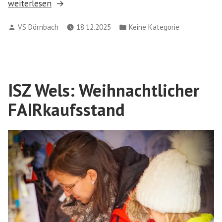
„Gemütliches
weiterlesen
Fairtrade-
Verfasst
Veröffentlicht
VS Dörnbach
18.12.2025
Keine Kategorie
Frühstück
von
in
nach
der
Lesenacht“
ISZ Wels: Weihnachtlicher
FAIRkaufsstand