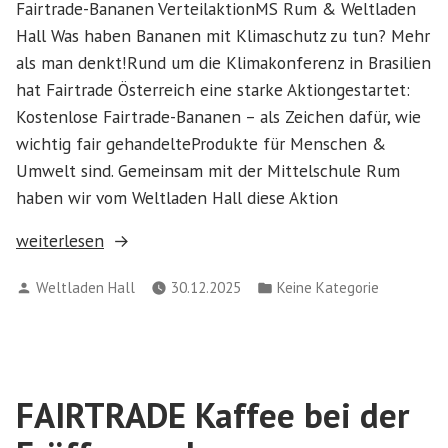
Fairtrade-Bananen VerteilaktionMS Rum & Weltladen
Hall Was haben Bananen mit Klimaschutz zu tun? Mehr
als man denkt!Rund um die Klimakonferenz in Brasilien
hat Fairtrade Österreich eine starke Aktiongestartet:
Kostenlose Fairtrade-Bananen – als Zeichen dafür, wie
wichtig fair gehandelteProdukte für Menschen &
Umwelt sind. Gemeinsam mit der Mittelschule Rum
haben wir vom Weltladen Hall diese Aktion
„Bananen
weiterlesen
für’s
Verfasst
Veröffentlicht
Weltladen Hall
30.12.2025
Keine Kategorie
Klima!“
von
in
FAIRTRADE Kaffee bei der