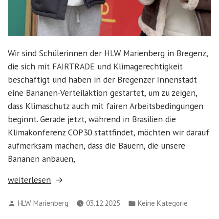
Wir sind Schülerinnen der HLW Marienberg in Bregenz,
die sich mit FAIRTRADE und Klimagerechtigkeit
beschäftigt und haben in der Bregenzer Innenstadt
eine Bananen-Verteilaktion gestartet, um zu zeigen,
dass Klimaschutz auch mit fairen Arbeitsbedingungen
beginnt. Gerade jetzt, während in Brasilien die
Klimakonferenz COP30 stattfindet, möchten wir darauf
aufmerksam machen, dass die Bauern, die unsere
Bananen anbauen,
„Bananen-
weiterlesen
Verteilaktion
Verfasst
Veröffentlicht
HLW Marienberg
03.12.2025
Keine Kategorie
am
von
in
12.11.2025