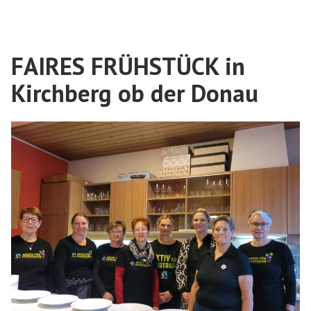
von
den
Schülerinnen
FAIRES FRÜHSTÜCK in
der
Kirchberg ob der Donau
HLW
Marienberg“