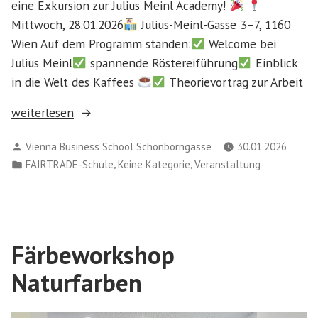
eine Exkursion zur Julius Meinl Academy!
Mittwoch, 28.01.2026
Julius-Meinl-Gasse 3–7, 1160
Wien Auf dem Programm standen:
Welcome bei
Julius Meinl
spannende Röstereiführung
Einblick
in die Welt des Kaffees
Theorievortrag zur Arbeit
„
weiterlesen
Verfasst
Vienna Business School Schönborngasse
30.01.2026
von
Veröffentlicht
,
,
FAIRTRADE-Schule
Keine Kategorie
Veranstaltung
Exkursion
in
mit
Mehrwert!
Färbeworkshop
“
Naturfarben