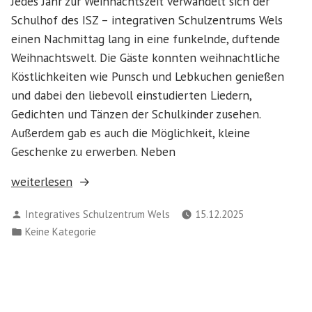
Jedes Jahr zur Weihnachtszeit verwandelt sich der
Schulhof des ISZ – integrativen Schulzentrums Wels
einen Nachmittag lang in eine funkelnde, duftende
Weihnachtswelt. Die Gäste konnten weihnachtliche
Köstlichkeiten wie Punsch und Lebkuchen genießen
und dabei den liebevoll einstudierten Liedern,
Gedichten und Tänzen der Schulkinder zusehen.
Außerdem gab es auch die Möglichkeit, kleine
Geschenke zu erwerben. Neben
„ISZ
weiterlesen
Wels:
Verfasst
Integratives Schulzentrum Wels
15.12.2025
Weihnachtlicher
von
Veröffentlicht
Keine Kategorie
FAIRkaufsstand“
in