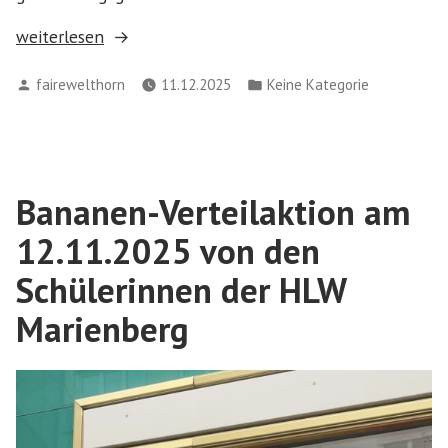
„Fairtrade
weiterlesen
Bananen
Verfasst
Veröffentlicht
fairewelthorn
11.12.2025
Keine Kategorie
in
von
in
der
Fußgängerzone
Horn“
Bananen-Verteilaktion am
12.11.2025 von den
Schülerinnen der HLW
Marienberg